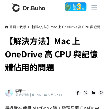
Dr.Buho
首頁
首頁
教學
【解決方法】Mac 上 OneDrive 高 CPU 與記憶體佔用的問題
【解決方法】Mac 上
產品
BuhoCleaner
OneDrive 高 CPU 與記憶
商店
BuhoUnlocker
體佔用的問題
BuhoRepair
部落格
BuhoNTFS
BuhoBarX
更多
李平一
BuhoLaunchpad
最后更新时间: 2025 年 5 月 22 日
關於我們
最近我在使用 MacBook 時，發現只要 OneDrive
聯絡我們