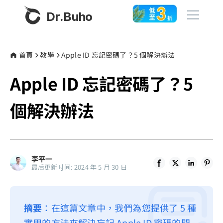
Dr.Buho
首頁
首頁
教學
Apple ID 忘記密碼了？5 個解決辦法
Apple ID 忘記密碼了？5
產品
BuhoCleaner
個解決辦法
商店
BuhoUnlocker
BuhoRepair
部落格
BuhoNTFS
李平一
最后更新时间: 2024 年 5 月 30 日
BuhoBarX
更多
BuhoLaunchpad
關於我們
摘要
：在這篇文章中，我們為您提供了 5 種
聯絡我們
實用的方法來解決忘記 Apple ID 密碼的問