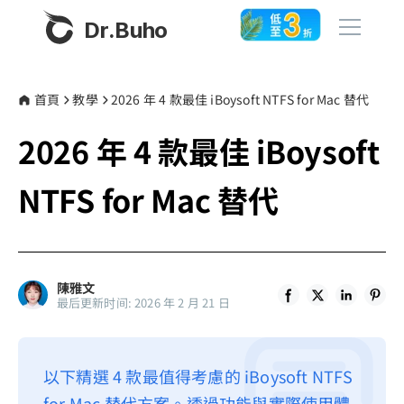
Dr.Buho
首頁
首頁
教學
2026 年 4 款最佳 iBoysoft NTFS for Mac 替代
2026 年 4 款最佳 iBoysoft
產品
BuhoCleaner
NTFS for Mac 替代
商店
BuhoUnlocker
BuhoRepair
部落格
BuhoNTFS
陳雅文
最后更新时间: 2026 年 2 月 21 日
BuhoBarX
更多
BuhoLaunchpad
關於我們
以下精選 4 款最值得考慮的 iBoysoft NTFS
聯絡我們
for Mac 替代方案。透過功能與實際使用體