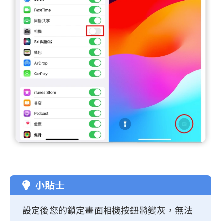
小貼士
設定後您的鎖定畫面相機按鈕將變灰，無法