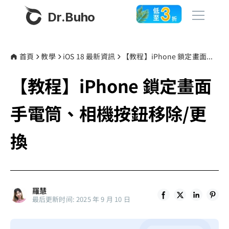
Dr.Buho
首頁
首頁
教學
iOS 18 最新資訊
【教程】iPhone 鎖定畫面手電筒、相機按鈕移除/更換
【教程】iPhone 鎖定畫面
產品
BuhoCleaner
手電筒、相機按鈕移除/更
商店
BuhoUnlocker
換
BuhoRepair
部落格
BuhoNTFS
BuhoBarX
更多
羅慧
BuhoLaunchpad
最后更新时间: 2025 年 9 月 10 日
關於我們
聯絡我們