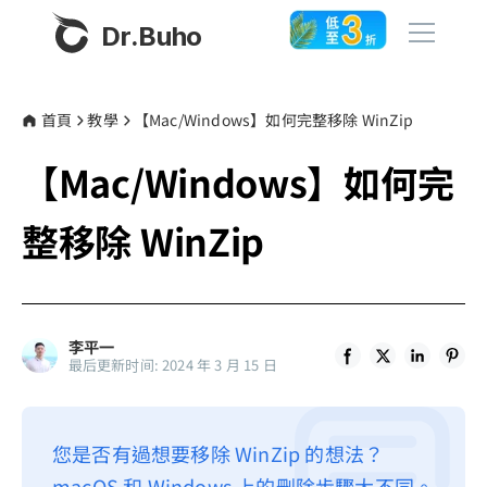
Dr.Buho
首頁
首頁
教學
【Mac/Windows】如何完整移除 WinZip
【Mac/Windows】如何完
產品
BuhoCleaner
整移除 WinZip
商店
BuhoUnlocker
BuhoRepair
部落格
BuhoNTFS
李平一
最后更新时间: 2024 年 3 月 15 日
BuhoBarX
更多
BuhoLaunchpad
關於我們
您是否有過想要移除 WinZip 的想法？
聯絡我們
macOS 和 Windows 上的刪除步驟大不同。