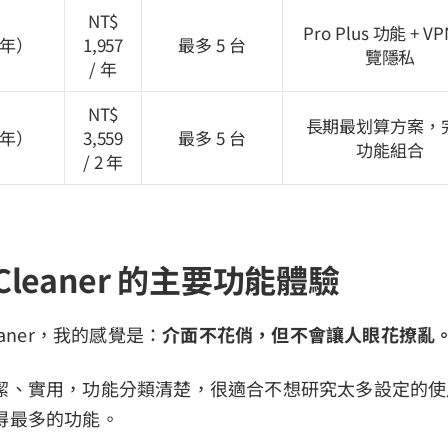
NT$
Pro Plus 功能 + V
 年）
1,957
最多 5 台
覽隱私
/ 年
NT$
長期最划算方案，
 年）
3,559
最多 5 台
功能組合
/ 2 年
CCleaner 的主要功能體驗
eaner，我的感覺是：
介面不花俏，但不會讓人眼花撩亂
潔、實用，功能分類清楚，很適合不想研究太多設定的使
得最多的功能。