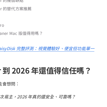
ner 的幾個缺點
aner 的替代方案推薦
ro
aner Mac 版值得用嗎？
aisyDisk 完整評測：視覺體驗好、便宜但功能單一
er 到 2026 年還值得信任嗎？
能會想問：
歷經多次易主，2026 年真的還安全、可靠嗎？