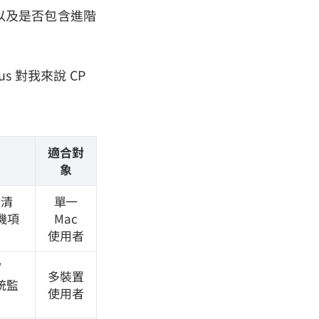
，以及是否包含進階
lus 對我來說 CP
適合對
象
器清
單一
機項
Mac
使用者
/
多裝置
系統監
使用者