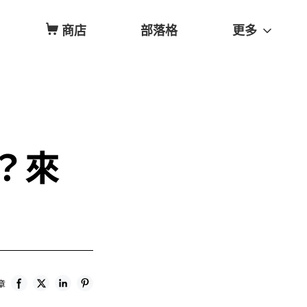
商店
部落格
更多
嗎？來
章