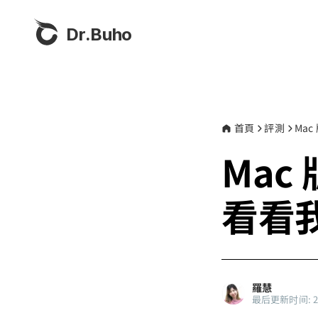
Dr.Buho
首頁
評測
Mac
Mac 
看看
羅慧
最后更新时间: 202