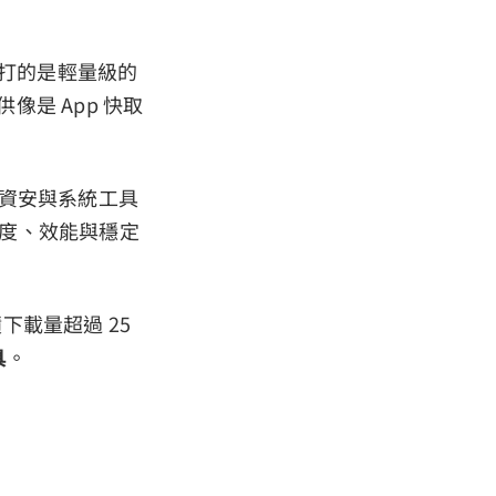
當時主打的是輕量級的
供像是 App 快取
更大的資安與系統工具
度、效能與穩定
積下載量超過 25
具
。