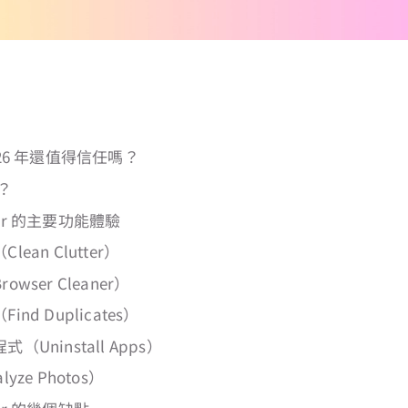
 2026 年還值得信任嗎？
？
aner 的主要功能體驗
ean Clutter）
wser Cleaner）
nd Duplicates）
Uninstall Apps）
yze Photos）