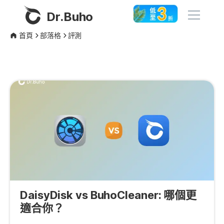
Dr.Buho
首頁
部落格
評測
首頁
產品
BuhoCleaner
商店
BuhoUnlocker
BuhoRepair
部落格
BuhoNTFS
BuhoBarX
更多
BuhoLaunchpad
DaisyDisk vs BuhoCleaner: 哪個更
關於我們
適合你？
聯絡我們