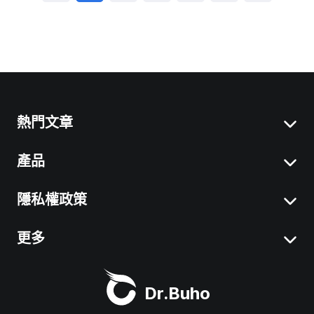
熱門文章
產品
Mac 「系統資料」刪除
移除 Mac 應用程式
隱私權政策
BuhoCleaner
iOS 26 最新資訊
BuhoUnlocker
更多
服務條款
macOS Tahoe 最新資訊
BuhoRepair
隱私權政策
關於我們
Mac 清理工具
Dr.Buho
BuhoNTFS
退款政策
聯絡我們