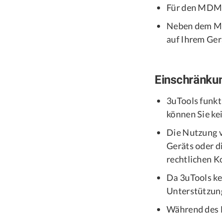
Für den MDM-B
Neben dem MD
auf Ihrem Ger
Einschränku
3uTools funk
können Sie k
Die Nutzung 
Geräts oder d
rechtlichen 
Da 3uTools kei
Unterstützung
Während des 