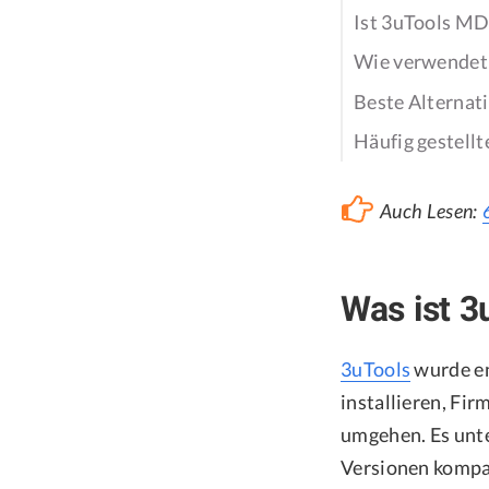
Ist 3uTools MD
Wie verwendet
Beste Alterna
Häufig gestell
Auch Lesen:
Was ist 3
3uTools
wurde en
installieren, F
umgehen. Es unte
Versionen kompat