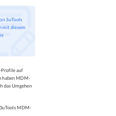
von 3uTools
n mit diesem
es
Profile auf
nen haben MDM-
urch das Umgehen
ie 3uTools MDM-