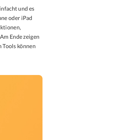
nfacht und es
one oder iPad
nktionen,
 Am Ende zeigen
n Tools können