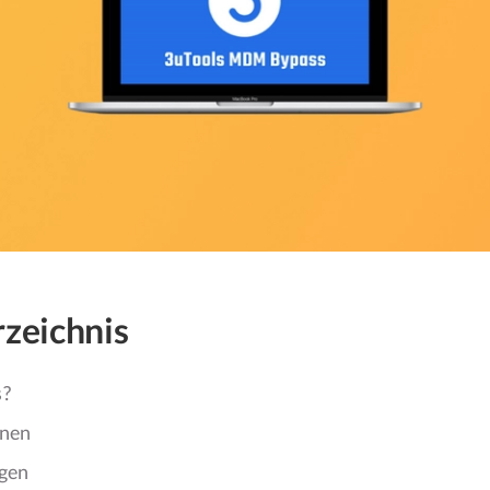
rzeichnis
s?
onen
gen