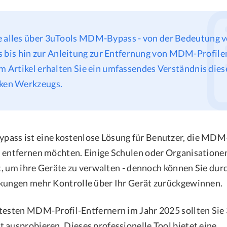
e alles über 3uTools MDM-Bypass - von der Bedeutung 
is hin zur Anleitung zur Entfernung von MDM-Profile
em Artikel erhalten Sie ein umfassendes Verständnis dies
rken Werkzeugs.
ass ist eine kostenlose Lösung für Benutzer, die MDM-
d entfernen möchten. Einige Schulen oder Organisatio
ert, um ihre Geräte zu verwalten - dennoch können Sie d
kungen mehr Kontrolle über Ihr Gerät zurückgewinnen.
btesten MDM-Profil-Entfernern im Jahr 2025 sollten S
 ausprobieren. Dieses professionelle Tool bietet eine