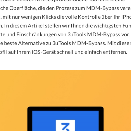
iche Oberfläche, die den Prozess zum MDM-Bypass verei
 mit nur wenigen Klicks die volle Kontrolle über Ihr iPh
. In diesem Artikel stellen wir Ihnen die wichtigsten Fu
kte und Einschränkungen von 3uTools MDM-Bypass vor.
ie beste Alternative zu 3uTools MDM-Bypass. Mit diese
il auf Ihrem iOS-Gerät schnell und einfach entfernen.