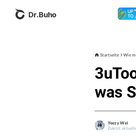
Dr.Buho
Startseite
Wie m
3uToo
was S
Yeezy Wei
Zuletzt aktualis