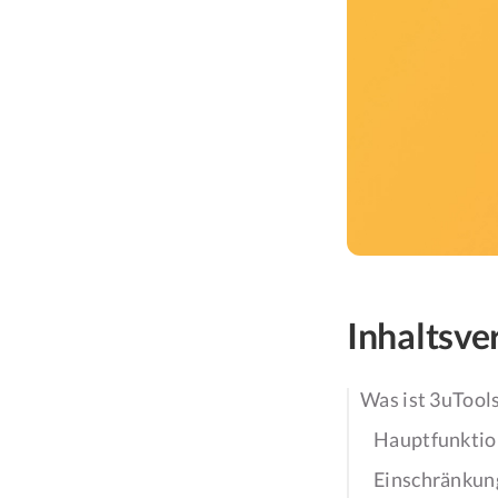
Inhaltsve
Was ist 3uTool
Hauptfunkti
Einschränkun