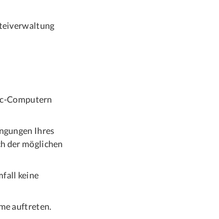
teiverwaltung
Mac-Computern
ngungen Ihres
ich der möglichen
mfall keine
e auftreten.