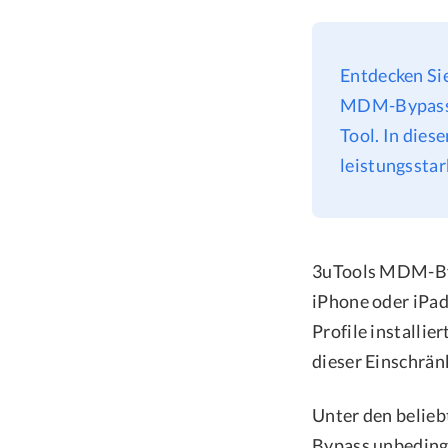
Entdecken Si
MDM-Bypass b
Tool. In dies
leistungssta
3uTools MDM-Byp
iPhone oder iPa
Profile installi
dieser Einschrän
Unter den belie
Bypass unbedingt