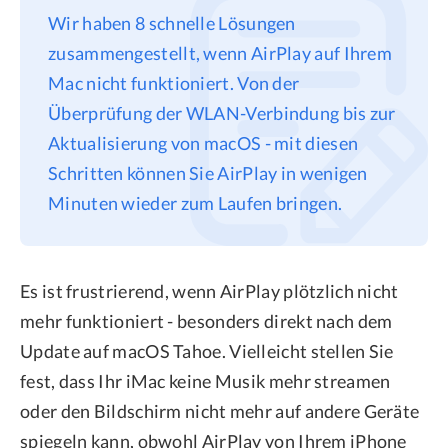
Wir haben 8 schnelle Lösungen
Datenschutz
zusammengestellt, wenn AirPlay auf Ihrem
Rechtliches
Mac nicht funktioniert. Von der
Refund Policy
Überprüfung der WLAN-Verbindung bis zur
Aktualisierung von macOS - mit diesen
Schritten können Sie AirPlay in wenigen
Minuten wieder zum Laufen bringen.
Es ist frustrierend, wenn AirPlay plötzlich nicht
mehr funktioniert - besonders direkt nach dem
Update auf macOS Tahoe. Vielleicht stellen Sie
fest, dass Ihr iMac keine Musik mehr streamen
oder den Bildschirm nicht mehr auf andere Geräte
spiegeln kann, obwohl AirPlay von Ihrem iPhone