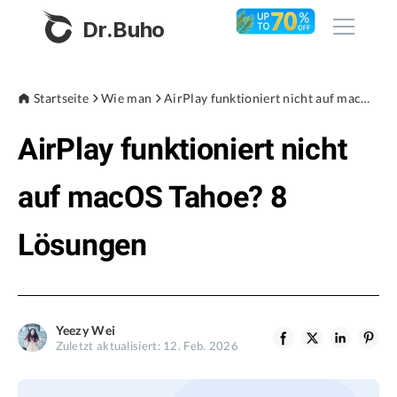
Dr.Buho
Startseite
Startseite
Wie man
AirPlay funktioniert nicht auf macOS Tahoe? 8 Lösungen
AirPlay funktioniert nicht
Produkte
BuhoCleaner
auf macOS Tahoe? 8
Store
BuhoUnlocker
Lösungen
BuhoRepair
Blog
BuhoNTFS
BuhoBarX
Unternehmen
Yeezy Wei
BuhoLaunchpad
Zuletzt aktualisiert: 12. Feb. 2026
Über uns
Unterstützung