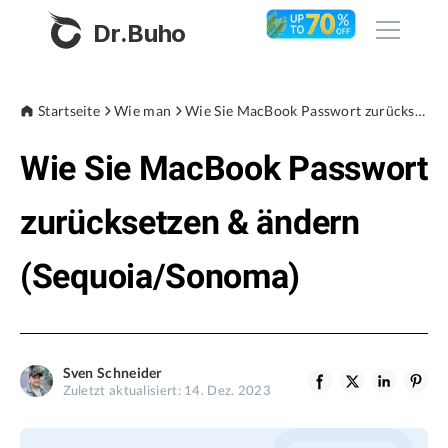
Dr.Buho
Startseite
Startseite
Wie man
Wie Sie MacBook Passwort zurücksetzen & ändern (Sequoia/Sonoma)
Wie Sie MacBook Passwort
Produkte
BuhoCleaner
zurücksetzen & ändern
Store
BuhoUnlocker
(Sequoia/Sonoma)
BuhoRepair
Blog
BuhoNTFS
BuhoBarX
Unternehmen
Sven Schneider
BuhoLaunchpad
Zuletzt aktualisiert: 14. Dez. 2023
Über uns
Unterstützung