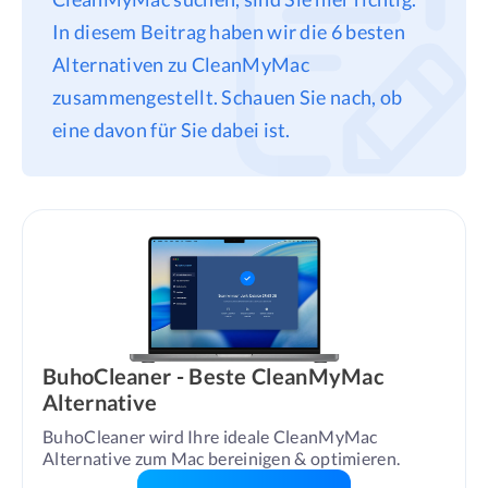
In diesem Beitrag haben wir die 6 besten
Datenschutz
Alternativen zu CleanMyMac
Rechtliches
zusammengestellt. Schauen Sie nach, ob
Refund Policy
eine davon für Sie dabei ist.
BuhoCleaner - Beste CleanMyMac
Alternative
BuhoCleaner wird Ihre ideale CleanMyMac 
Alternative zum Mac bereinigen & optimieren.