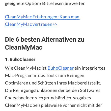
geeignete Option? Bitte lesen Sie weiter.
CleanMyMac Erfahrungen: Kann man
CleanMyMac vertrauen>>
Die 6 besten Alternativen zu
CleanMyMac
1. BuhoCleaner
Wie CleanMyMac ist
BuhoCleaner
ein integriertes
Mac-Programm, das Tools zum Reinigen,
Optimieren und Schützen Ihres Mac bereitstellt.
Die Reinigungsfunktionen der beiden Softwares
überschneiden sich grundsätzlich, so gab es
CleanMyMac beispielsweise vorher nicht mit der