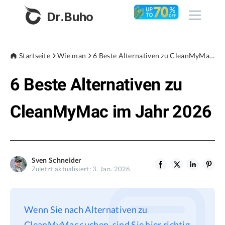
Dr.Buho
Startseite
Startseite
Wie man
6 Beste Alternativen zu CleanMyMac im Jahr 2026
6 Beste Alternativen zu
Produkte
BuhoCleaner
CleanMyMac im Jahr 2026
Store
BuhoUnlocker
BuhoRepair
Blog
BuhoNTFS
Sven Schneider
Zuletzt aktualisiert: 3. Jan. 2026
BuhoBarX
Unternehmen
BuhoLaunchpad
Über uns
Wenn Sie nach Alternativen zu
Unterstützung
CleanMyMac suchen, sind Sie hier richtig.