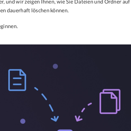
er, und wir zeigen Ihnen, wie Sie Dateien und Ordner au
en dauerhaft löschen können.
eginnen.