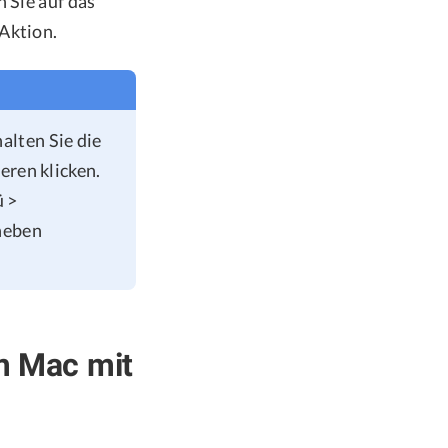
 Sie auf das
Aktion.
alten Sie die
eren klicken.
ü >
 neben
m Mac mit