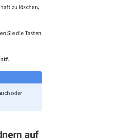
aft zu löschen,
en Sie die Tasten
Entf
.
rauch oder
dnern auf