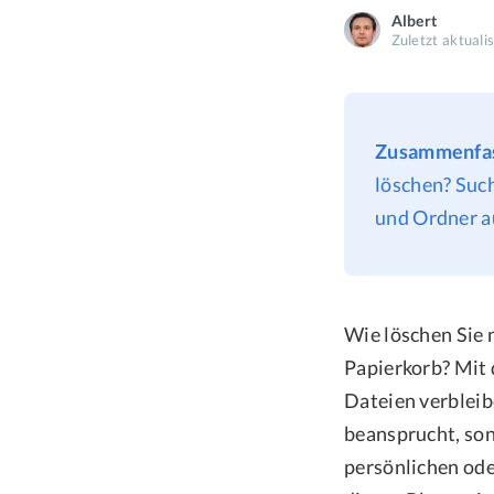
Albert
Zuletzt aktualis
Zusammenfa
löschen? Such
und Ordner a
Wie löschen Sie 
Papierkorb? Mit 
Dateien verbleib
beansprucht, son
persönlichen ode