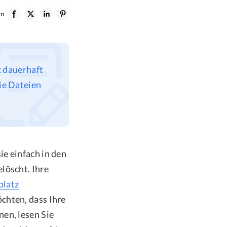
en
c dauerhaft
Sie Dateien
e einfach in den
löscht. Ihre
platz
chten, dass Ihre
en, lesen Sie