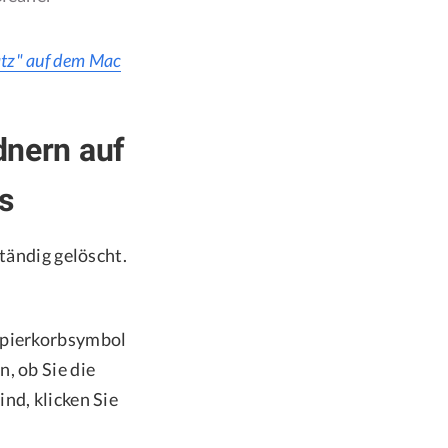
atz" auf dem Mac
dnern auf
s
ständig gelöscht.
Papierkorbsymbol
, ob Sie die
nd, klicken Sie