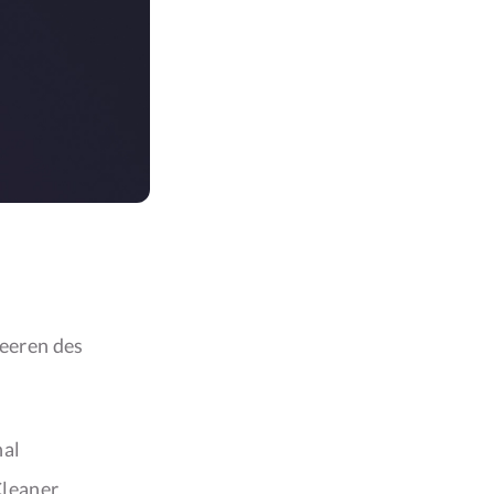
eeren des
nal
Cleaner