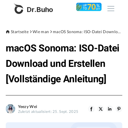
Dr.Buho
Startseite
Startseite
Wie man
macOS Sonoma: ISO-Datei Download und Erstellen [Vollständige Anleitung]
macOS Sonoma: ISO-Datei
Produkte
BuhoCleaner
Download und Erstellen
Store
BuhoUnlocker
[Vollständige Anleitung]
BuhoRepair
Blog
BuhoNTFS
BuhoBarX
Unternehmen
Yeezy Wei
BuhoLaunchpad
Zuletzt aktualisiert: 25. Sept. 2025
Über uns
Unterstützung