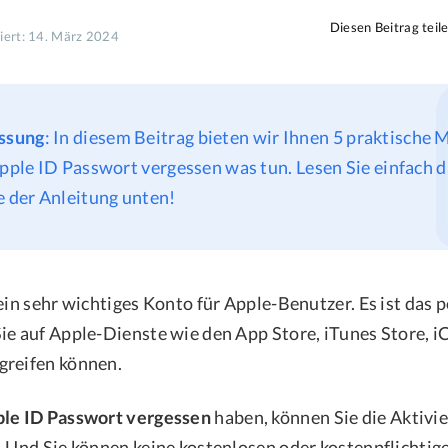
Diesen Beitrag teil
siert: 14. März 2024
ssung
: In diesem Beitrag bieten wir Ihnen 5 praktische 
Apple ID Passwort vergessen was tun. Lesen Sie einfach d
e der Anleitung unten!
ein sehr wichtiges Konto für Apple-Benutzer. Es ist das 
ie auf Apple-Dienste wie den App Store, iTunes Store, i
greifen können.
le ID Passwort vergessen
haben, können Sie die Aktivi
. Und Sie können keine kostenlosen oder kostenpflichti