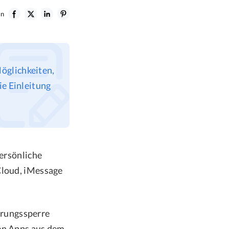
en
Möglichkeiten,
ie Einleitung
persönliche
Cloud, iMessage
erungssperre
gen Apps aus dem