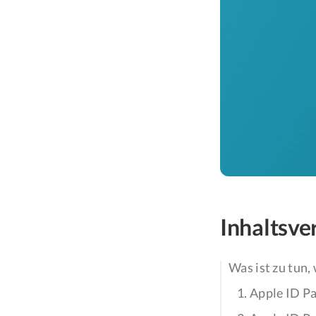
Inhaltsve
Was ist zu tun,
1. Apple ID P