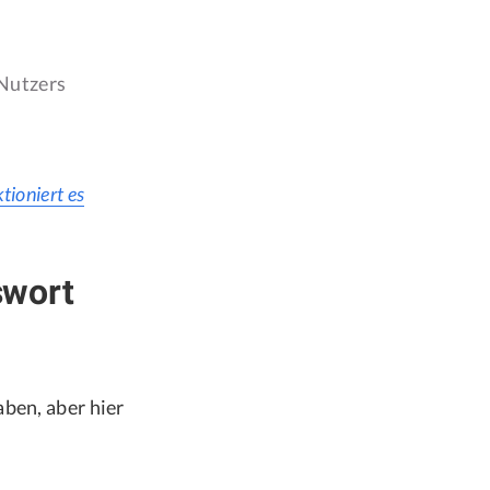
 Nutzers
tioniert es
swort
aben, aber hier