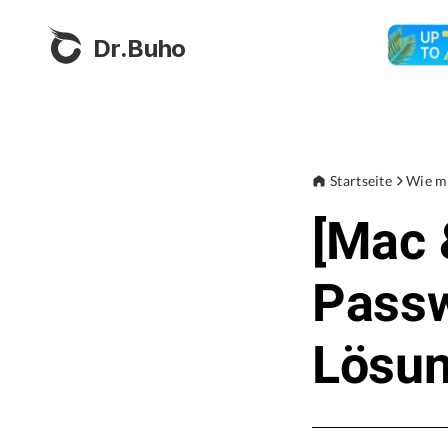
Dr.Buho
Startseite
Wie m
[Mac 
Passw
Lösun