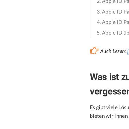
2. Apple ID P
3. Apple ID P
4. Apple ID P
5. Apple ID ü
Auch Lesen:
Was ist z
vergesse
Es gibt viele Lö
bieten wir Ihnen