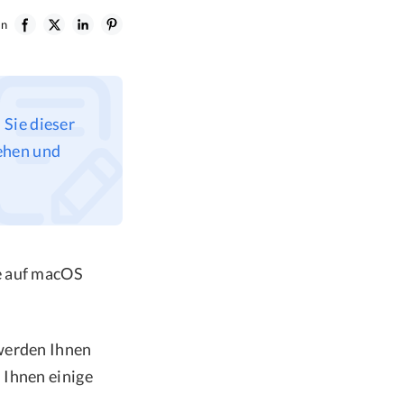
en
 Sie dieser
ehen und
e auf macOS
 werden Ihnen
 Ihnen einige