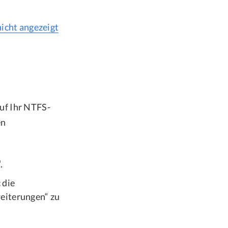
nicht angezeigt
uf Ihr NTFS-
en
.
 die
weiterungen“ zu