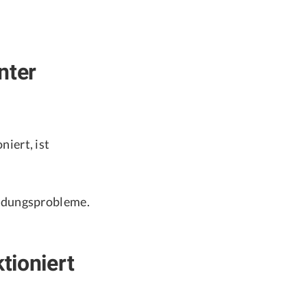
nter
iert, ist
indungsprobleme.
tioniert