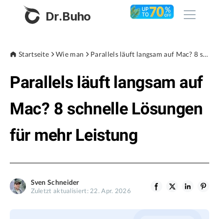
Dr.Buho
Startseite
Startseite
Wie man
Parallels läuft langsam auf Mac? 8 schnelle Lösungen für mehr Leistung
Parallels läuft langsam auf
Produkte
BuhoCleaner
Mac? 8 schnelle Lösungen
Store
BuhoUnlocker
für mehr Leistung
BuhoRepair
Blog
BuhoNTFS
BuhoBarX
Unternehmen
Sven Schneider
BuhoLaunchpad
Zuletzt aktualisiert: 22. Apr. 2026
Über uns
Unterstützung