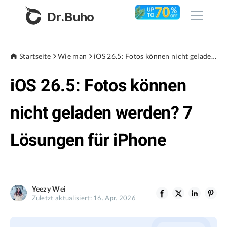
Dr.Buho
Startseite
Startseite
Wie man
iOS 26.5: Fotos können nicht geladen werden? 7 Lösungen für iPhone
iOS 26.5: Fotos können
Produkte
BuhoCleaner
nicht geladen werden? 7
Store
BuhoUnlocker
Lösungen für iPhone
BuhoRepair
Blog
BuhoNTFS
BuhoBarX
Unternehmen
Yeezy Wei
BuhoLaunchpad
Zuletzt aktualisiert: 16. Apr. 2026
Über uns
Unterstützung