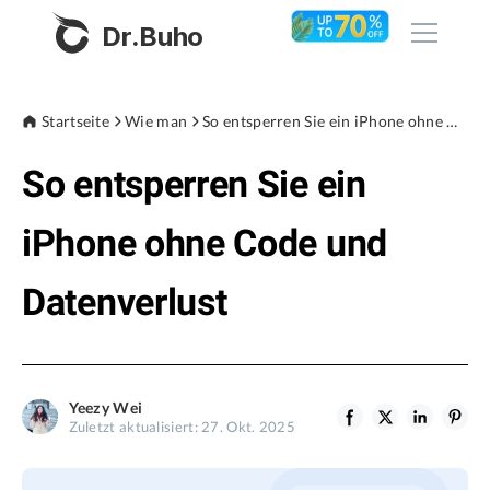
Dr.Buho
Startseite
Startseite
Wie man
So entsperren Sie ein iPhone ohne Code und Datenverlust
So entsperren Sie ein
Produkte
BuhoCleaner
iPhone ohne Code und
Store
BuhoUnlocker
Datenverlust
BuhoRepair
Blog
BuhoNTFS
BuhoBarX
Unternehmen
Yeezy Wei
BuhoLaunchpad
Zuletzt aktualisiert: 27. Okt. 2025
Über uns
Unterstützung