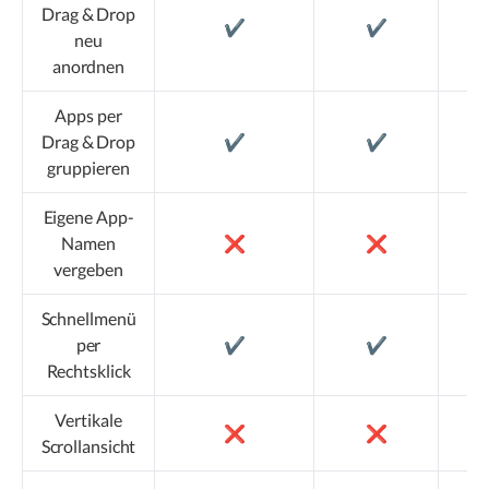
Drag & Drop
✔️
✔️
neu
anordnen
Apps per
Drag & Drop
✔️
✔️
gruppieren
Eigene App-
Namen
❌
❌
vergeben
Schnellmenü
per
✔️
✔️
Rechtsklick
Vertikale
❌
❌
Scrollansicht