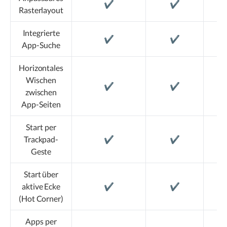
✔️
✔️
Rasterlayout
Integrierte
✔️
✔️
App-Suche
Horizontales
Wischen
✔️
✔️
zwischen
App-Seiten
Start per
Trackpad-
✔️
✔️
Geste
Start über
aktive Ecke
✔️
✔️
(Hot Corner)
Apps per