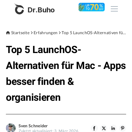
Dr.Buho
Startseite
Startseite
Erfahrungen
Top 5 LaunchOS-Alternativen für Mac - Apps besser finden & organisieren
Top 5 LaunchOS-
Produkte
BuhoCleaner
Alternativen für Mac - Apps
Store
BuhoUnlocker
besser finden &
BuhoRepair
Blog
BuhoNTFS
organisieren
BuhoBarX
Unternehmen
BuhoLaunchpad
Über uns
Sven Schneider
Unterstützung
Zuletzt aktualisiert: 3. März 2026