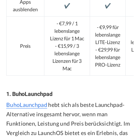
Apps
✔️
✔️
ausblenden
- €7,99 / 1
- €9,99 für
lebenslange
lebenslange
- 
Lizenz für 1 Mac
LITE-Lizenz
lebe
Preis
- €15,99 / 3
- €29,99 für
Lize
lebenslange
lebenslange
Lizenzen für 3
PRO-Lizenz
Mac
1. BuhoLaunchpad
BuhoLaunchpad
hebt sich als beste Launchpad-
Alternative insgesamt hervor, wenn man
Funktionen, Leistung und Preis berücksichtigt. Im
Vergleich zu LaunchOS bietet es ein Erlebnis, das