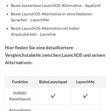
Beste kostenlose LaunchOS-Alternative - AppGrid
Beste LaunchOS-Alternative in verschiedenen
Sprachen - LaunchMe
Beste LaunchOS-Alternative mit hoher
Anpassbarkeit - Launchie
Hier finden Sie eine detailliertere
Vergleichstabelle zwischen LaunchOS und seinen
Alternativen:
Funktion
BuhoLaunchpad
LaunchMe
La
Vollbild-
✔️
✔️
Rasterlayout
Anpassbares