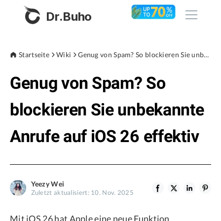
Dr.Buho
Startseite
Startseite
Wiki
Genug von Spam? So blockieren Sie unbekannte Anrufe auf iOS 26 effektiv
Genug von Spam? So
Produkte
BuhoCleaner
blockieren Sie unbekannte
Store
BuhoUnlocker
Anrufe auf iOS 26 effektiv
BuhoRepair
Blog
BuhoNTFS
BuhoBarX
Unternehmen
Yeezy Wei
BuhoLaunchpad
Zuletzt aktualisiert: 10. Nov. 2025
Über uns
Mit iOS 26 hat Apple eine neue Funktion
Unterstützung