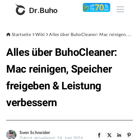
Dr.Buho
Startseite
Startseite
Wiki
Alles über BuhoCleaner: Mac reinigen, Speicher freigeben & Leistung verbessern
Alles über BuhoCleaner:
Produkte
BuhoCleaner
Mac reinigen, Speicher
Store
BuhoUnlocker
freigeben & Leistung
BuhoRepair
Blog
BuhoNTFS
verbessern
BuhoBarX
Unternehmen
BuhoLaunchpad
Über uns
Sven Schneider
Unterstützung
Zuletzt aktualisiert: 24. Juni 2026