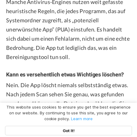
Manche Antivirus-Engines nutzen weit gefasste
heuristische Regeln, die jedes Programm, das auf
Systemordner zugreift, als „potenziell
unerwünschte App“ (PUA) einstufen. Es handelt
sich dabei um einen Fehlalarm, nicht um eine echte
Bedrohung. Die App tut lediglich das, was ein
Bereinigungstool tun soll.
Kann es versehentlich etwas Wichtiges löschen?
Nein. Die App löscht niemals selbstständig etwas.
Nach jedem Scan sehen Sie genau, was gefunden
wurde, und können alle Dateien abwählen, die Sie
This website uses cookies to ensure you get the best experience
behalten möchten. Es wird nichts gelöscht, bis Sie
on our website. By continuing to use this site, you agree to our
cookie policy.
Learn more
dies explizit bestätigen. Es gibt keine „Alles-mit-
Klick“-Funktion, die Ihre Festplatte ohne
Got It!