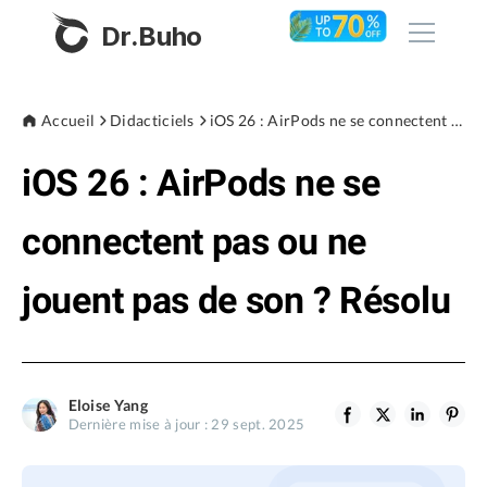
Dr.Buho
Accueil
Accueil
Didacticiels
iOS 26 : AirPods ne se connectent pas ou ne jouent pas de son ? Résolu
iOS 26 : AirPods ne se
Produits
BuhoCleaner
connectent pas ou ne
Boutique
BuhoUnlocker
jouent pas de son ? Résolu
BuhoRepair
Blog
BuhoNTFS
BuhoBarX
L'entreprise
Eloise Yang
BuhoLaunchpad
Dernière mise à jour : 29 sept. 2025
À propos de nous
Support