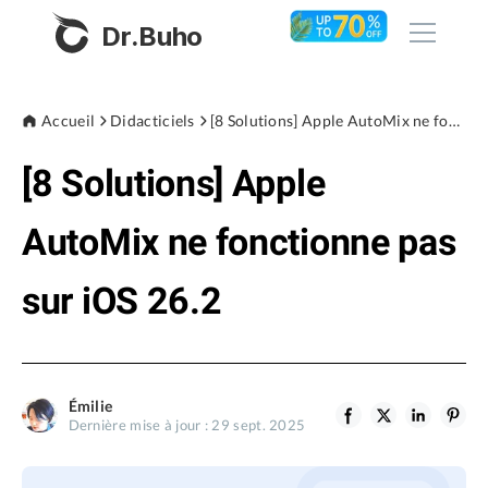
Dr.Buho
Accueil
Accueil
Didacticiels
[8 Solutions] Apple AutoMix ne fonctionne pas sur iOS 26.2
[8 Solutions] Apple
Produits
BuhoCleaner
AutoMix ne fonctionne pas
Boutique
BuhoUnlocker
sur iOS 26.2
BuhoRepair
Blog
BuhoNTFS
BuhoBarX
L'entreprise
Émilie
BuhoLaunchpad
Dernière mise à jour : 29 sept. 2025
À propos de nous
Support