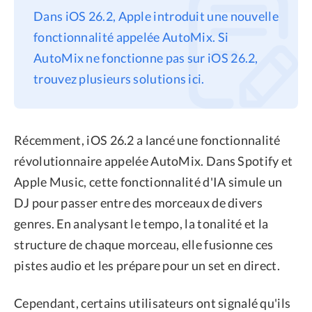
Dans iOS 26.2, Apple introduit une nouvelle
Confidentialité
fonctionnalité appelée AutoMix. Si
Conditions générales
AutoMix ne fonctionne pas sur iOS 26.2,
Politique de
trouvez plusieurs solutions ici.
remboursement
Récemment, iOS 26.2 a lancé une fonctionnalité
révolutionnaire appelée AutoMix. Dans Spotify et
Apple Music, cette fonctionnalité d'IA simule un
DJ pour passer entre des morceaux de divers
genres. En analysant le tempo, la tonalité et la
structure de chaque morceau, elle fusionne ces
pistes audio et les prépare pour un set en direct.
Cependant, certains utilisateurs ont signalé qu'ils