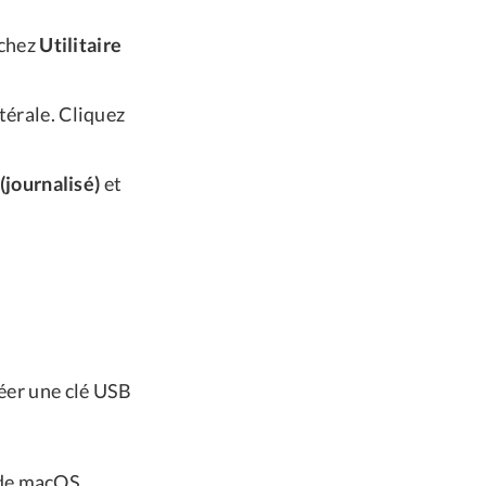
rchez
Utilitaire
atérale. Cliquez
journalisé)
et
réer une clé USB
 de macOS