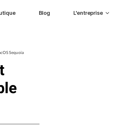
utique
Blog
L'entreprise
acOS Sequoia
t
ble