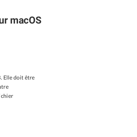
our macOS
 Elle doit être
utre
ichier