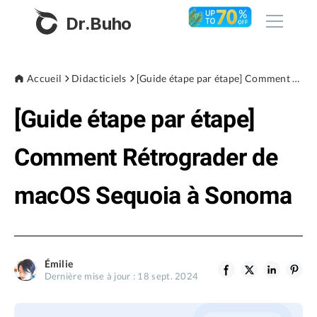
Dr.Buho
Accueil
Accueil
Didacticiels
[Guide étape par étape] Comment Rétrograder de macOS Sequoia à Sonoma
[Guide étape par étape]
Produits
BuhoCleaner
Comment Rétrograder de
Boutique
BuhoUnlocker
macOS Sequoia à Sonoma
BuhoRepair
Blog
BuhoNTFS
BuhoBarX
L'entreprise
Émilie
BuhoLaunchpad
Dernière mise à jour : 18 sept. 2024
À propos de nous
Support