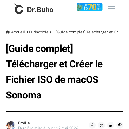
Dr.Buho
Accueil
Accueil
Didacticiels
[Guide complet] Télécharger et Créer le Fichier ISO de macOS Sonoma
[Guide complet]
Produits
BuhoCleaner
Télécharger et Créer le
Boutique
BuhoUnlocker
Fichier ISO de macOS
BuhoRepair
Blog
BuhoNTFS
Sonoma
BuhoBarX
L'entreprise
BuhoLaunchpad
À propos de nous
Émilie
Support
Dernière mise à jour : 12 mai 2026