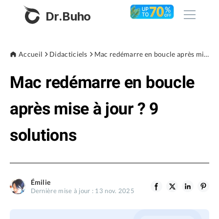
Dr.Buho
Accueil
Accueil
Didacticiels
Mac redémarre en boucle après mise à jour ? 9 solutions
Mac redémarre en boucle
Produits
BuhoCleaner
après mise à jour ? 9
Boutique
BuhoUnlocker
solutions
BuhoRepair
Blog
BuhoNTFS
BuhoBarX
L'entreprise
Émilie
BuhoLaunchpad
Dernière mise à jour : 13 nov. 2025
À propos de nous
Support