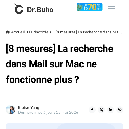
Dr.Buho
Accueil
Accueil
Didacticiels
[8 mesures] La recherche dans Mail sur Mac ne fonctionne plus ?
[8 mesures] La recherche
Produits
BuhoCleaner
dans Mail sur Mac ne
Boutique
BuhoUnlocker
fonctionne plus ?
BuhoRepair
Blog
BuhoNTFS
BuhoBarX
L'entreprise
Eloise Yang
BuhoLaunchpad
Dernière mise à jour : 15 mai 2026
À propos de nous
Support