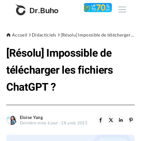
Dr.Buho
Accueil
Accueil
Didacticiels
[Résolu] Impossible de télécharger les fichiers ChatGPT ?
[Résolu] Impossible de
Produits
BuhoCleaner
télécharger les fichiers
Boutique
BuhoUnlocker
ChatGPT ?
BuhoRepair
Blog
BuhoNTFS
BuhoBarX
L'entreprise
Eloise Yang
BuhoLaunchpad
Dernière mise à jour : 28 août 2025
À propos de nous
Support