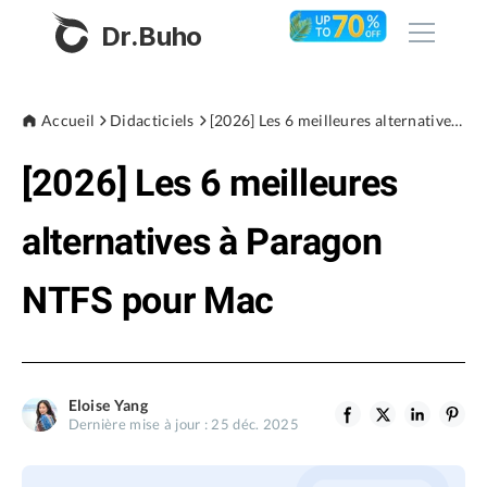
Dr.Buho
Accueil
Accueil
Didacticiels
[2026] Les 6 meilleures alternatives à Paragon NTFS pour Mac
[2026] Les 6 meilleures
Produits
BuhoCleaner
alternatives à Paragon
Boutique
BuhoUnlocker
NTFS pour Mac
BuhoRepair
Blog
BuhoNTFS
BuhoBarX
L'entreprise
Eloise Yang
BuhoLaunchpad
Dernière mise à jour : 25 déc. 2025
À propos de nous
Support