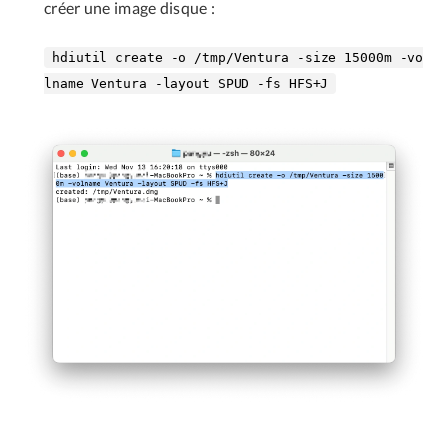
créer une image disque :
hdiutil create -o /tmp/Ventura -size 15000m -vo
lname Ventura -layout SPUD -fs HFS+J