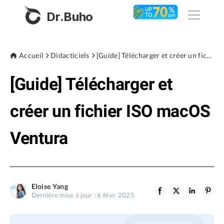
Dr.Buho
Accueil
Accueil
Didacticiels
[Guide] Télécharger et créer un fichier ISO macOS Ventura
[Guide] Télécharger et
Produits
BuhoCleaner
créer un fichier ISO macOS
Boutique
BuhoUnlocker
Ventura
BuhoRepair
Blog
BuhoNTFS
BuhoBarX
L'entreprise
Eloise Yang
BuhoLaunchpad
Dernière mise à jour : 6 févr. 2025
À propos de nous
Support