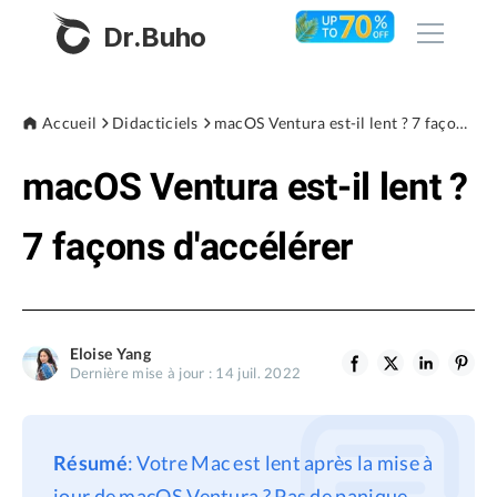
Dr.Buho
Accueil
Accueil
Didacticiels
macOS Ventura est-il lent ? 7 façons d'accélérer
macOS Ventura est-il lent ?
Produits
BuhoCleaner
7 façons d'accélérer
Boutique
BuhoUnlocker
BuhoRepair
Blog
BuhoNTFS
Eloise Yang
Dernière mise à jour : 14 juil. 2022
BuhoBarX
L'entreprise
BuhoLaunchpad
À propos de nous
Résumé
: Votre Mac est lent après la mise à
Support
jour de macOS Ventura ? Pas de panique.