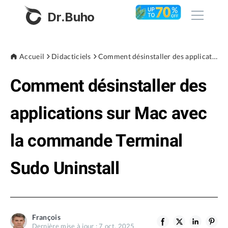
Dr.Buho
Accueil
Accueil
Didacticiels
Comment désinstaller des applications sur Mac avec la commande Terminal Sudo Uninstall
Comment désinstaller des
Produits
BuhoCleaner
applications sur Mac avec
Boutique
BuhoUnlocker
la commande Terminal
BuhoRepair
Blog
BuhoNTFS
Sudo Uninstall
BuhoBarX
L'entreprise
BuhoLaunchpad
À propos de nous
François
Support
Dernière mise à jour : 7 oct. 2025