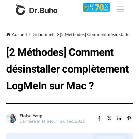
Dr.Buho
Accueil
Accueil
Didacticiels
[2 Méthodes] Comment désinstaller complètement LogMeIn sur Mac ?
[2 Méthodes] Comment
Produits
BuhoCleaner
désinstaller complètement
Boutique
BuhoUnlocker
LogMeIn sur Mac ?
BuhoRepair
Blog
BuhoNTFS
BuhoBarX
L'entreprise
Eloise Yang
BuhoLaunchpad
Dernière mise à jour : 26 déc. 2025
À propos de nous
Support