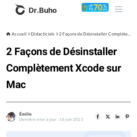
Dr.Buho
Accueil
Accueil
Didacticiels
2 Façons de Désinstaller Complètement Xcode sur Mac
2 Façons de Désinstaller
Produits
BuhoCleaner
Complètement Xcode sur
Boutique
BuhoUnlocker
Mac
BuhoRepair
Blog
BuhoNTFS
BuhoBarX
L'entreprise
Émilie
BuhoLaunchpad
Dernière mise à jour : 16 juin 2023
À propos de nous
Support