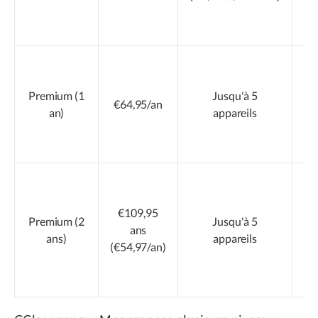
r
fo
Premium (1
Jusqu'à 5
€64,95/an
an)
appareils
co
M
qu
€109,95
t
Premium (2
Jusqu'à 5
ans
ans)
appareils
(€54,97/an)
(