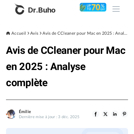
Dr.Buho
Accueil
Accueil
Avis
Avis de CCleaner pour Mac en 2025 : Analyse complète
Avis de CCleaner pour Mac
Produits
BuhoCleaner
en 2025 : Analyse
Boutique
BuhoUnlocker
complète
BuhoRepair
Blog
BuhoNTFS
BuhoBarX
L'entreprise
Émilie
BuhoLaunchpad
Dernière mise à jour : 3 déc. 2025
À propos de nous
Support