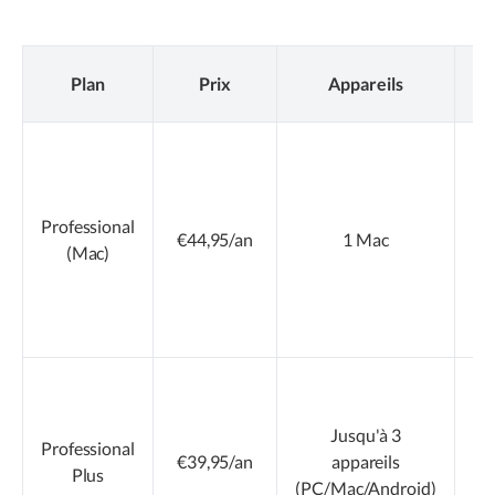
F
Plan
Prix
Appareils
ne
Professional
€44,95/an
1 Mac
(Mac)
g
Jusqu'à 3
Wi
Professional
€39,95/an
appareils
Plus
(PC/Mac/Android)