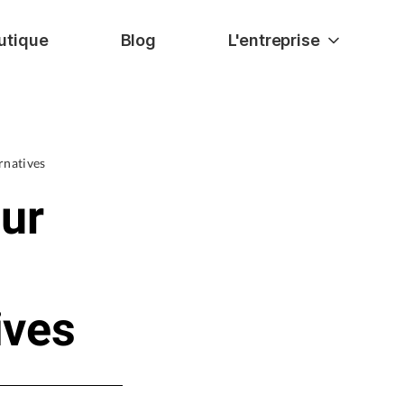
utique
Blog
L'entreprise
rnatives
ur
ives