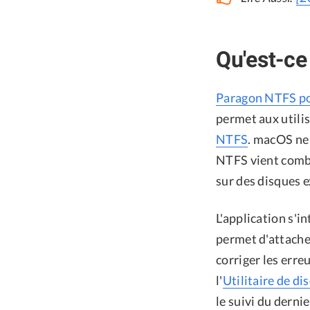
Qu'est-c
Paragon NTFS p
permet aux utili
NTFS
. macOS ne
NTFS vient combl
sur des disques e
L'application s'
permet d'attacher
corriger les erre
l'
Utilitaire de di
le suivi du dern