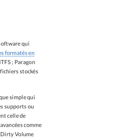
 Software qui
ues formatés en
NTFS ; Paragon
fichiers stockés
ique simple qui
es supports ou
nt celle de
és avancées comme
 (Dirty Volume