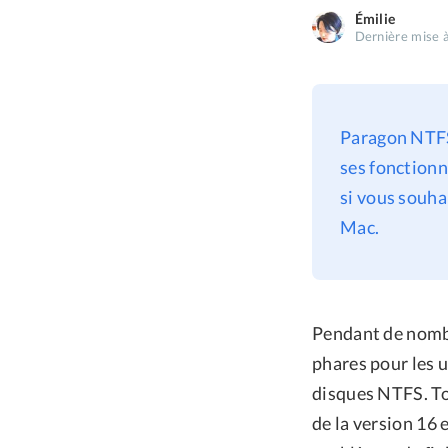
Émilie
Dernière mise à
Paragon NTFS 
ses fonctionna
si vous souha
Mac.
Pendant de nombr
phares pour les u
disques NTFS. Tou
de la version 16