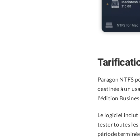
Tarificati
Paragon NTFS pou
destinée à un us
l'édition Busines
Le logiciel inclu
tester toutes les
période terminée,