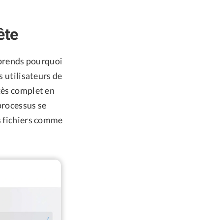
ête
mprends pourquoi
s utilisateurs de
cès complet en
processus se
s fichiers comme