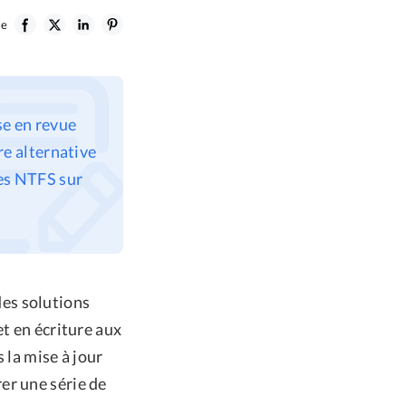
le
se en revue
ure alternative
ues NTFS sur
es solutions
et en écriture aux
 la mise à jour
er une série de