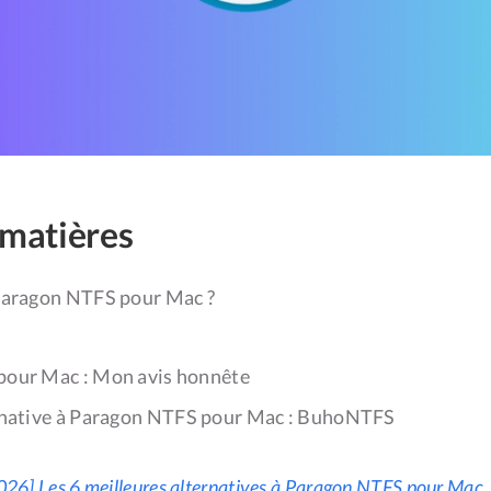
 matières
Paragon NTFS pour Mac ?
our Mac : Mon avis honnête
rnative à Paragon NTFS pour Mac : BuhoNTFS
026] Les 6 meilleures alternatives à Paragon NTFS pour Mac