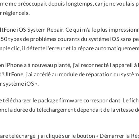
ème me préoccupait depuis longtemps, car je ne voulais pa
 régler cela.
UltFone iOS System Repair. Ce qui m'a le plus impressionné
 150 types de problèmes courants du système iOS sans p
ple clic, il détecte l'erreur et la répare automatiquemen
n iPhone a à nouveau planté, j'ai reconnecté l'appareil à 
d'UltFone, j'ai accédé au module de réparation du systèm
r système iOS ».
 télécharger le package firmware correspondant. Le fichi
donc la durée du téléchargement dépendait de la vitesse 
are téléchargé, j'ai cliqué sur le bouton « Démarrer la R