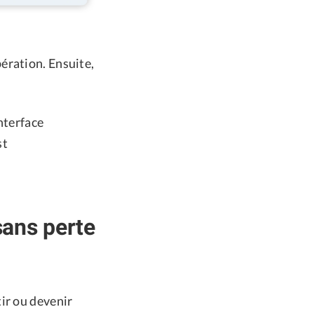
ération. Ensuite,
interface
st
sans perte
ir ou devenir