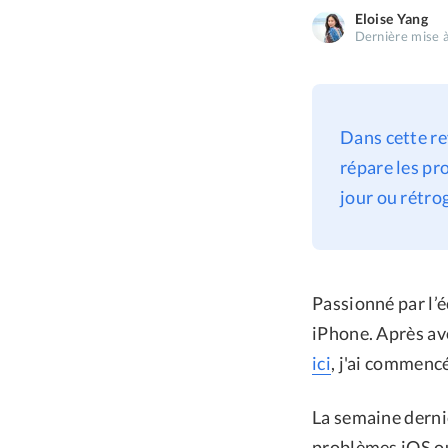
Eloise Yang
Dernière mise à
Dans cette r
répare les pr
jour ou rétrog
Passionné par l’é
iPhone. Après av
ici
, j'ai commenc
La semaine derniè
problèmes iOS ou