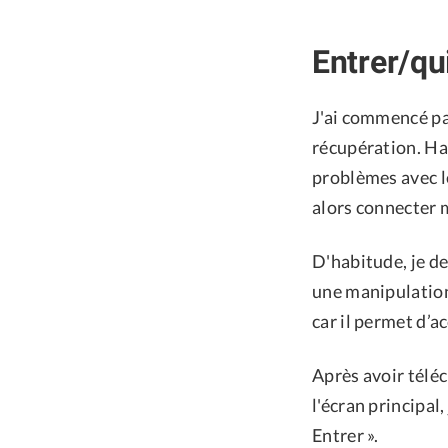
Entrer/qu
J'ai commencé par
récupération. Ha
problèmes avec le
alors connecter 
D'habitude, je d
une manipulation
car il permet d’a
Après avoir téléch
l'écran principal
Entrer ».