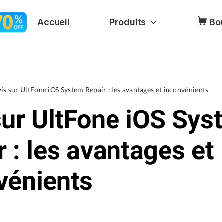
Accueil
Produits
Bo
is sur UltFone iOS System Repair : les avantages et inconvénients
sur UltFone iOS Sys
r : les avantages et
vénients