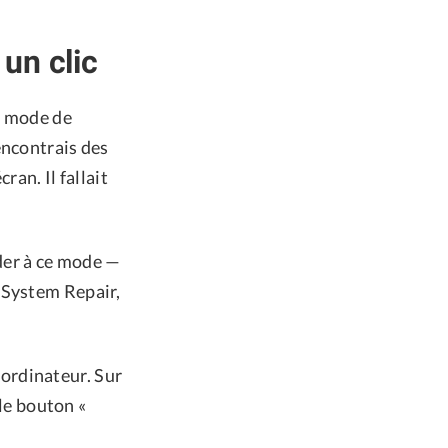
un clic
le mode de
encontrais des
ran. Il fallait
der à ce mode —
 System Repair,
l'ordinateur. Sur
 le bouton «