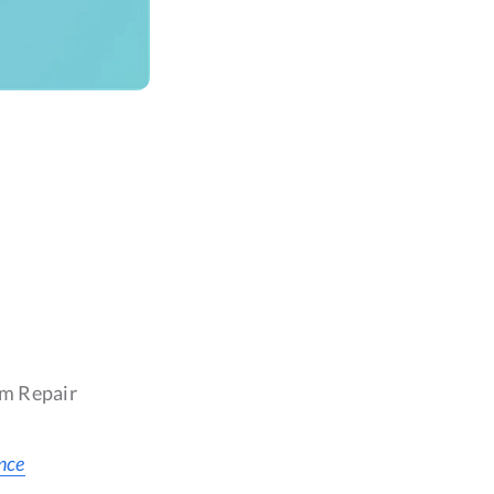
em Repair
ence