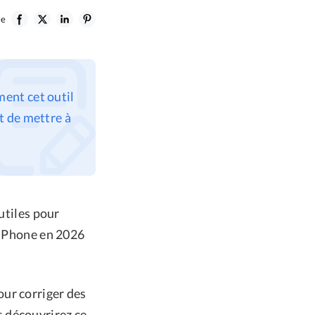
le
ent cet outil
t de mettre à
utiles pour
d'iPhone en 2026
pour corriger des
 découvrirez ce