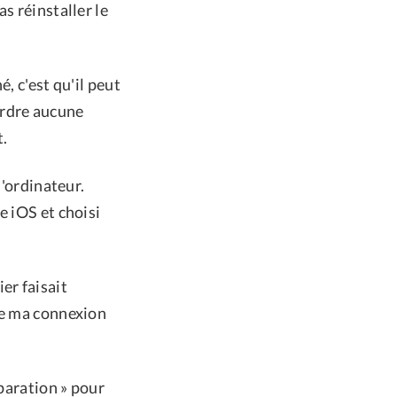
s réinstaller le
, c'est qu'il peut
erdre aucune
t.
l'ordinateur.
e iOS et choisi
er faisait
de ma connexion
éparation » pour