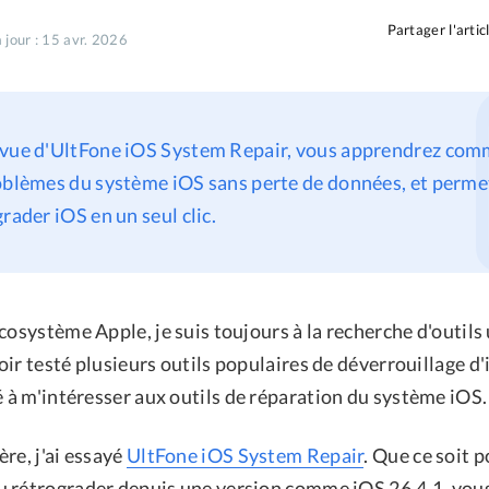
Partager l'artic
 jour : 15 avr. 2026
evue d'UltFone iOS System Repair, vous apprendrez comm
oblèmes du système iOS sans perte de données, et perme
rader iOS en un seul clic.
cosystème Apple, je suis toujours à la recherche d'outils 
oir testé plusieurs outils populaires de déverrouillage 
é à m'intéresser aux outils de réparation du système iOS.
re, j'ai essayé
UltFone iOS System Repair
. Que ce soit 
 rétrograder depuis une version comme iOS 26.4.1, vous