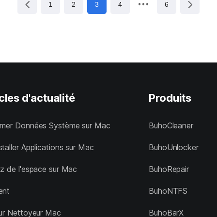
1
2
3
4
6
cles d'actualité
Produits
imer Données Système sur Mac
BuhoCleaner
taller Applications sur Mac
BuhoUnlocker
ez de l'espace sur Mac
BuhoRepair
ent
BuhoNTFS
eur Nettoyeur Mac
BuhoBarX