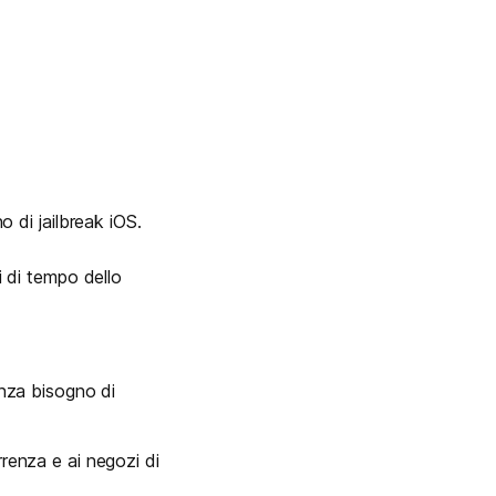
di jailbreak iOS.
i di tempo dello
enza bisogno di
rrenza e ai negozi di