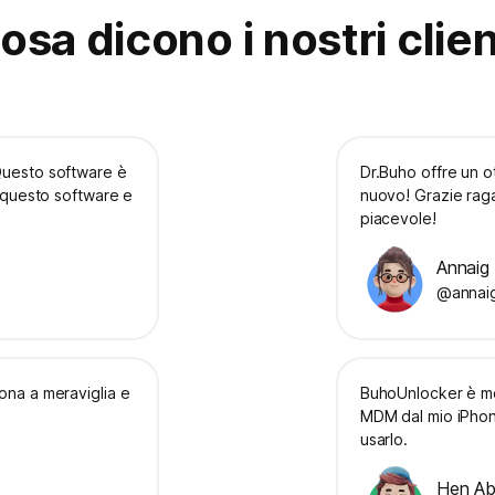
osa dicono i nostri clien
Questo software è
Dr.Buho offre un ot
e questo software e
nuovo! Grazie raga
piacevole!
Annaig 
@annai
ona a meraviglia e
BuhoUnlocker è mo
.
MDM dal mio iPhone
usarlo.
Hen A