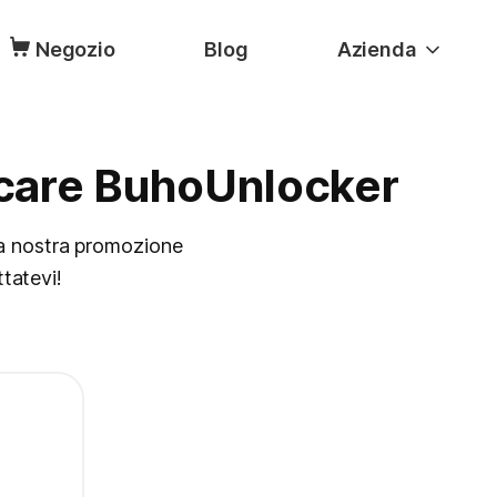
Negozio
Blog
Azienda
ricare BuhoUnlocker
la nostra promozione
ttatevi!