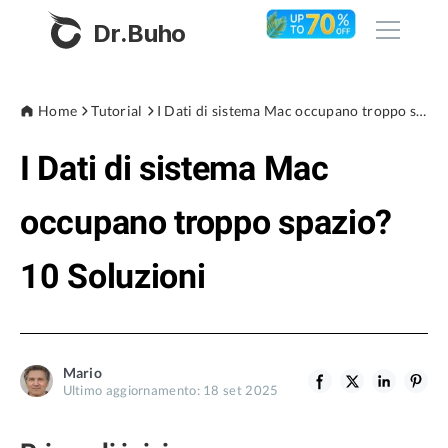
Dr.Buho
Home
Home
Tutorial
I Dati di sistema Mac occupano troppo spazio? 10 Soluzioni
I Dati di sistema Mac
Prodotti
BuhoCleaner
occupano troppo spazio?
Negozio
BuhoUnlocker
10 Soluzioni
BuhoRepair
Blog
BuhoNTFS
BuhoBarX
Azienda
Mario
BuhoLaunchpad
Ultimo aggiornamento: 18 set 2025
Chi siamo
Supporto