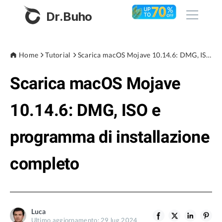
Dr.Buho
Home
Home
Tutorial
Scarica macOS Mojave 10.14.6: DMG, ISO e programma di installazione completo
Scarica macOS Mojave
Prodotti
BuhoCleaner
10.14.6: DMG, ISO e
Negozio
BuhoUnlocker
programma di installazione
BuhoRepair
Blog
BuhoNTFS
completo
BuhoBarX
Azienda
BuhoLaunchpad
Chi siamo
Luca
Supporto
Ultimo aggiornamento: 29 lug 2024