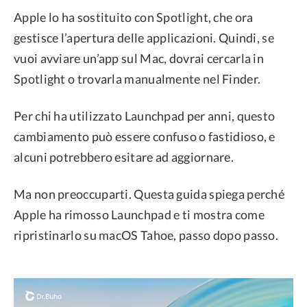
Apple lo ha sostituito con Spotlight, che ora
Privacy
gestisce l’apertura delle applicazioni. Quindi, se
Termini
vuoi avviare un’app sul Mac, dovrai cercarla in
Refund Policy
Spotlight o trovarla manualmente nel Finder.
Per chi ha utilizzato Launchpad per anni, questo
cambiamento può essere confuso o fastidioso, e
alcuni potrebbero esitare ad aggiornare.
Ma non preoccuparti. Questa guida spiega perché
Apple ha rimosso Launchpad e ti mostra come
ripristinarlo su macOS Tahoe, passo dopo passo.