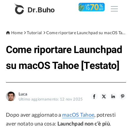
Dr.Buho
Home
Home
Tutorial
Come riportare Launchpad su macOS Tahoe [Testato]
Come riportare Launchpad
Prodotti
BuhoCleaner
su macOS Tahoe [Testato]
Negozio
BuhoUnlocker
BuhoRepair
Blog
BuhoNTFS
Luca
Ultimo aggiornamento: 12 nov 2025
BuhoBarX
Azienda
BuhoLaunchpad
Dopo aver aggiornato a
macOS Tahoe
, potresti
Chi siamo
aver notato una cosa:
Launchpad non c’è più
.
Supporto