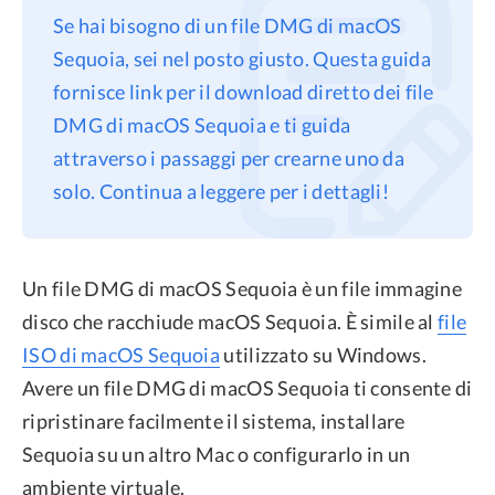
Se hai bisogno di un file DMG di macOS
Privacy
Sequoia, sei nel posto giusto. Questa guida
Termini
fornisce link per il download diretto dei file
Refund Policy
DMG di macOS Sequoia e ti guida
attraverso i passaggi per crearne uno da
solo. Continua a leggere per i dettagli!
Un file DMG di macOS Sequoia è un file immagine
disco che racchiude macOS Sequoia. È simile al
file
ISO di macOS Sequoia
utilizzato su Windows.
Avere un file DMG di macOS Sequoia ti consente di
ripristinare facilmente il sistema, installare
Sequoia su un altro Mac o configurarlo in un
ambiente virtuale.