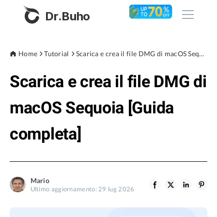
Dr.Buho
Home
Home
Tutorial
Scarica e crea il file DMG di macOS Sequoia [Guida completa]
Scarica e crea il file DMG di
Prodotti
BuhoCleaner
macOS Sequoia [Guida
Negozio
BuhoUnlocker
completa]
BuhoRepair
Blog
BuhoNTFS
BuhoBarX
Azienda
Mario
BuhoLaunchpad
Ultimo aggiornamento: 29 lug 2026
Chi siamo
Supporto