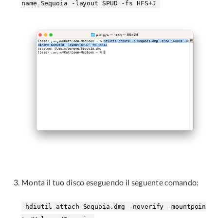
name Sequoia -layout SPUD -fs HFS+J
Monta il tuo disco eseguendo il seguente comando:
hdiutil attach Sequoia.dmg -noverify -mountpoin