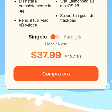
Disinstalla
Usa Launchpad su
completamente le
macOS 26
app
Supporta i gesti del
Rendi il tuo Mac
trackpad
più veloce
Singolo
Famiglia
1 Mac / A vita
$37.99
$137.99
Compra ora