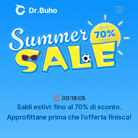
Dr.Buho
Home
Prodotti
BuhoCleaner
Negozio
BuhoUnlocker
BuhoRepair
Blog
BuhoNTFS
:
:
00
18
0
4
Saldi estivi: fino al 70% di sconto.
BuhoBarX
Azienda
Approfittane prima che l’offerta finisca!
BuhoLaunchpad
Chi siamo
Supporto