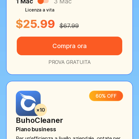
1 Mac
3 Mac
Licenza a vita
$25.99
$67.99
Compra ora
PROVA GRATUITA
60% OFF
BuhoCleaner
Piano business
Per un'efficienza a livello aziendale, optate per