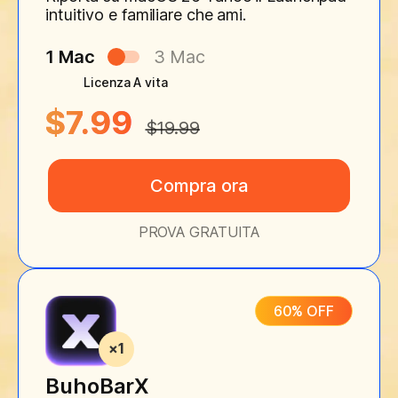
intuitivo e familiare che ami.
1 Mac
3 Mac
Licenza A vita
$7.99
$19.99
Compra ora
PROVA GRATUITA
60% OFF
BuhoBarX