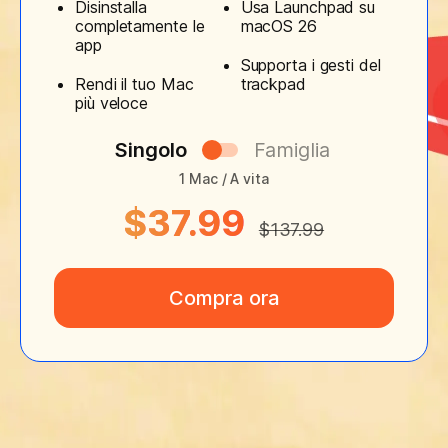
Disinstalla
Usa Launchpad su
completamente le
macOS 26
app
Supporta i gesti del
Rendi il tuo Mac
trackpad
più veloce
Singolo
Famiglia
1 Mac / A vita
$37.99
$137.99
Compra ora