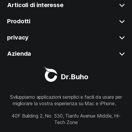
Articoli di interesse
Prodotti
Eliminare i Dati di Sistema su Mac
Disinstalla le app su Mac
privacy
BuhoCleaner
Liberare Spazio su Mac
BuhoUnlocker
Azienda
Termini
Mac Lento
BuhoRepair
Privacy
Chi siamo
Le Migliori App di Pulizia per Mac
Dr.Buho
BuhoNTFS
Refund Policy
Supporto
BuhoBarX
Negozio
Sviluppiamo applicazioni semplici e facili da usare per
migliorare la vostra esperienza su Mac e iPhone。
BuhoLaunchpad
Seguici
40F Building 2, No. 530, Tianfu Avenue Middle, Hi-
Tech Zone