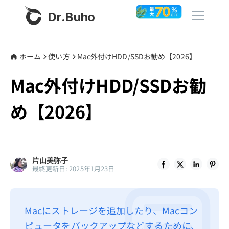
Dr.Buho
ホーム
ホーム
使い方
Mac外付けHDD/SSDお勧め【2026】
Mac外付けHDD/SSDお勧
製品
め【2026】
BuhoCleaner
ストア
BuhoUnlocker
BuhoRepair
ブログ
片山美弥子
BuhoNTFS
最終更新日: 2025年1月23日
BuhoBarX
その他
BuhoLaunchpad
Dr.Buhoについて
Macにストレージを追加したり、Macコン
ピュータをバックアップなどするために、
サポート