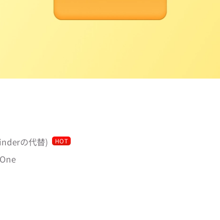
(Finderの代替)
HOT
 One