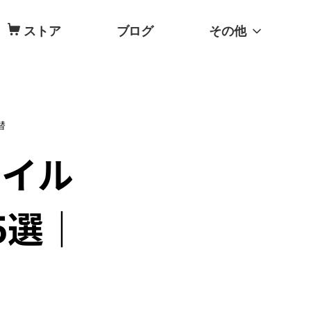
ストア
ブログ
その他
替
ァイル
5選｜