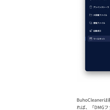
BuhoClea
れば、「DMG