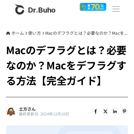
Dr.Buho
ホーム
ホーム
使い方
Macのデフラグとは？必要なのか？Macをデフラグする方法【完全ガイド】
Macのデフラグとは？必要
製品
なのか？Macをデフラグす
BuhoCleaner
ストア
BuhoUnlocker
る方法【完全ガイド】
BuhoRepair
ブログ
BuhoNTFS
BuhoBarX
その他
土方さん
最終更新日: 2024年12月18日
BuhoLaunchpad
Dr.Buhoについて
サポート