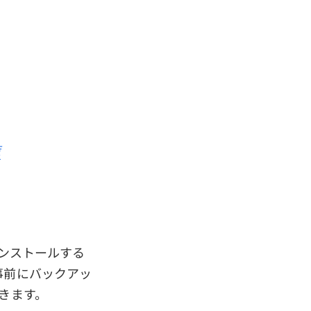
策
インストールする
事前にバックアッ
きます。