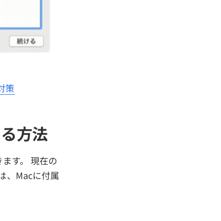
対策
する方法
きます。 現在の
たは、Macに付属