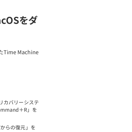
acOSをダ
e Machine
Sリカバリーシステ
mmand＋R」を
ップからの復元」を