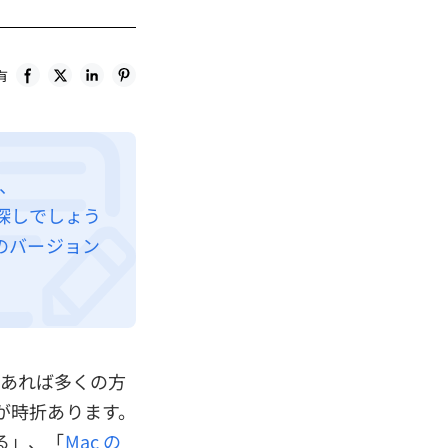
有
r、
をお探しでしょう
のバージョン
であれば多くの方
が時折あります。
る」、「
Mac の