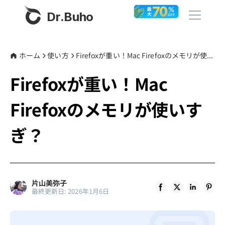
Dr.Buho
ホーム
ホーム
使い方
Firefoxが重い！Mac Firefoxのメモリが使いすぎ？
Firefoxが重い！Mac
製品
Firefoxのメモリが使いす
BuhoCleaner
ストア
BuhoUnlocker
ぎ？
BuhoRepair
ブログ
BuhoNTFS
BuhoBarX
その他
片山美弥子
最終更新日: 2026年1月6日
BuhoLaunchpad
Dr.Buhoについて
サポート